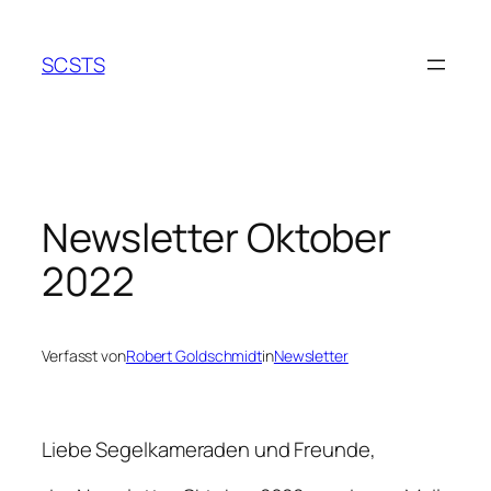
Zum
Inhalt
SCSTS
springen
Newsletter Oktober
2022
Verfasst von
Robert Goldschmidt
in
Newsletter
Liebe Segelkameraden und Freunde,