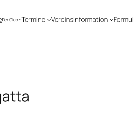
e
Termine
Vereinsinformation
Formul
Der Club
gatta