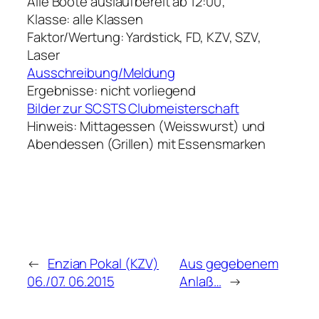
Alle Boote auslaufbereit ab 12:00;
Klasse: alle Klassen
Faktor/Wertung: Yardstick, FD, KZV, SZV,
Laser
Ausschreibung/Meldung
Ergebnisse: nicht vorliegend
Bilder zur SCSTS Clubmeisterschaft
Hinweis: Mittagessen (Weisswurst) und
Abendessen (Grillen) mit Essensmarken
←
Enzian Pokal (KZV)
Aus gegebenem
06./07. 06.2015
Anlaß…
→