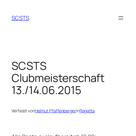
Zum
Inhalt
SCSTS
springen
SCSTS
Clubmeisterschaft
13./14.06.2015
Verfasst von
Helmut Pfaffenberger
in
Regatta