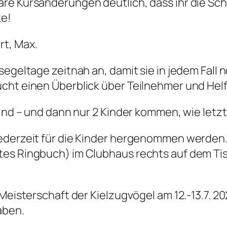
are Kursänderungen deutlich, dass ihr die Sc
ke!
t, Max.
dsegeltage zeitnah an, damit sie in jedem Fal
ucht einen Überblick über Teilnehmer und Hel
 sind – und dann nur 2 Kinder kommen, wie let
ederzeit für die Kinder hergenommen werden. 
tes Ringbuch) im Clubhaus rechts auf dem Tis
 Meisterschaft der Kielzugvögel am 12.-13.7. 
aben.