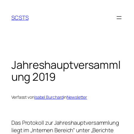
Zum
Inhalt
SCSTS
springen
Jahreshauptversamml
ung 2019
Verfasst von
Isabel Burchard
in
Newsletter
Das Protokoll zur Jahreshauptversammlung
liegt im „Internen Bereich“ unter „Berichte