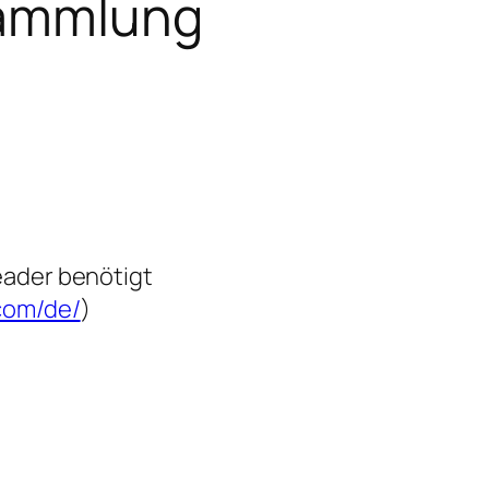
sammlung
eader benötigt
com/de/
)