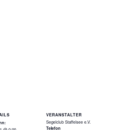
AILS
VERANSTALTER
Segelclub Staffelsee e.V.
nn:
Telefon
31 @ 0:00