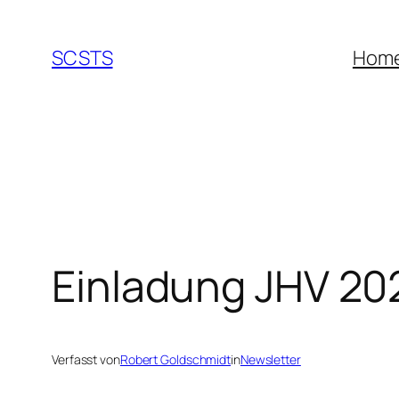
Zum
Inhalt
SCSTS
Hom
springen
Einladung JHV 20
Verfasst von
Robert Goldschmidt
in
Newsletter