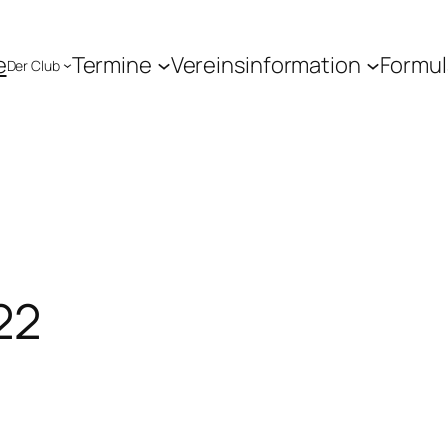
e
Termine
Vereinsinformation
Formul
Der Club
22