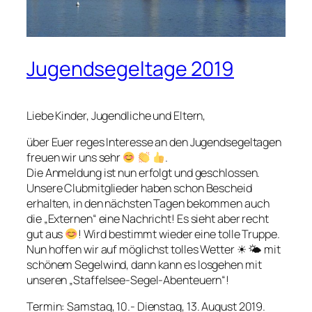
Jugendsegeltage 2019
Liebe Kinder, Jugendliche und Eltern,
über Euer reges Interesse an den Jugendsegeltagen
freuen wir uns sehr
.
Die Anmeldung ist nun erfolgt und geschlossen.
Unsere Clubmitglieder haben schon Bescheid
erhalten, in den nächsten Tagen bekommen auch
die „Externen“ eine Nachricht! Es sieht aber recht
gut aus
! Wird bestimmt wieder eine tolle Truppe.
Nun hoffen wir auf möglichst tolles Wetter ☀ 🌤 mit
schönem Segelwind, dann kann es losgehen mit
unseren „Staffelsee-Segel-Abenteuern“!
Termin: Samstag, 10.- Dienstag, 13. August 2019.