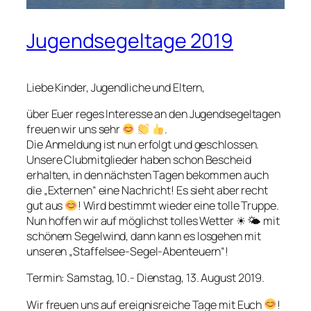
Jugendsegeltage 2019
Liebe Kinder, Jugendliche und Eltern,
über Euer reges Interesse an den Jugendsegeltagen
freuen wir uns sehr
.
Die Anmeldung ist nun erfolgt und geschlossen.
Unsere Clubmitglieder haben schon Bescheid
erhalten, in den nächsten Tagen bekommen auch
die „Externen“ eine Nachricht! Es sieht aber recht
gut aus
! Wird bestimmt wieder eine tolle Truppe.
Nun hoffen wir auf möglichst tolles Wetter ☀ 🌤 mit
schönem Segelwind, dann kann es losgehen mit
unseren „Staffelsee-Segel-Abenteuern“!
Termin: Samstag, 10.- Dienstag, 13. August 2019.
Wir freuen uns auf ereignisreiche Tage mit Euch
!