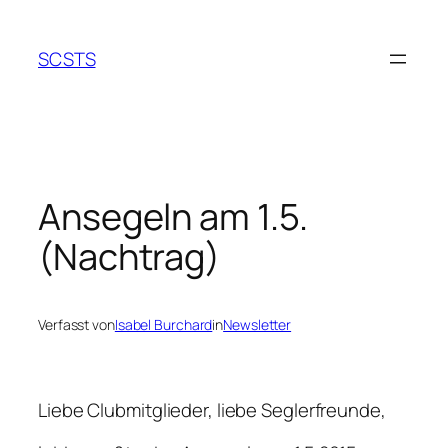
Zum
Inhalt
SCSTS
springen
Ansegeln am 1.5.
(Nachtrag)
Verfasst von
Isabel Burchard
in
Newsletter
Liebe Clubmitglieder, liebe Seglerfreunde,